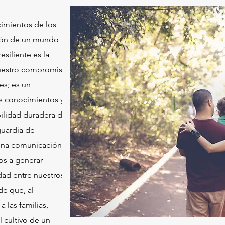
cimientos de los
ación de un mundo
siliente es la
Nuestro compromiso
es; es un
os conocimientos y
bilidad duradera de
guardia de
 una comunicación
os a generar
dad entre nuestros
de que, al
 las familias,
 cultivo de un